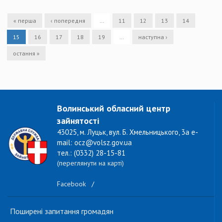
« перша
‹ попередня
…
11
12
13
14
15
16
17
18
19
…
наступна ›
остання »
Волинський обласний центр
зайнятості
43025, м. Луцьк, вул. Б. Хмельницького, 3а e-
mail: ocz@volsz.gov.ua
тел.: (0332) 28-15-81
(переглянути на карті)
Facebook
/
Поширені запитання громадян