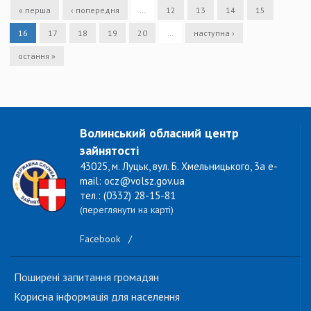
« перша
‹ попередня
…
12
13
14
15
16
17
18
19
20
…
наступна ›
остання »
Волинський обласний центр
зайнятості
43025, м. Луцьк, вул. Б. Хмельницького, 3а e-
mail: ocz@volsz.gov.ua
тел.: (0332) 28-15-81
(переглянути на карті)
Facebook
/
Поширені запитання громадян
Корисна інформація для населення