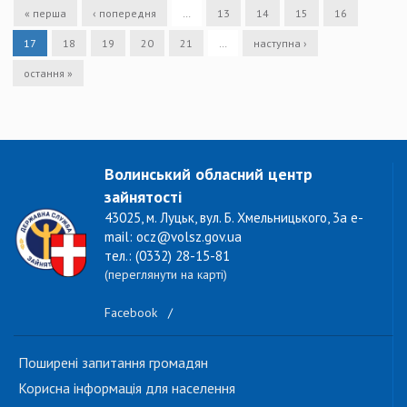
« перша
‹ попередня
…
13
14
15
16
17
18
19
20
21
…
наступна ›
остання »
Волинський обласний центр
зайнятості
43025, м. Луцьк, вул. Б. Хмельницького, 3а e-
mail: ocz@volsz.gov.ua
тел.: (0332) 28-15-81
(переглянути на карті)
Facebook
/
Поширені запитання громадян
Корисна інформація для населення