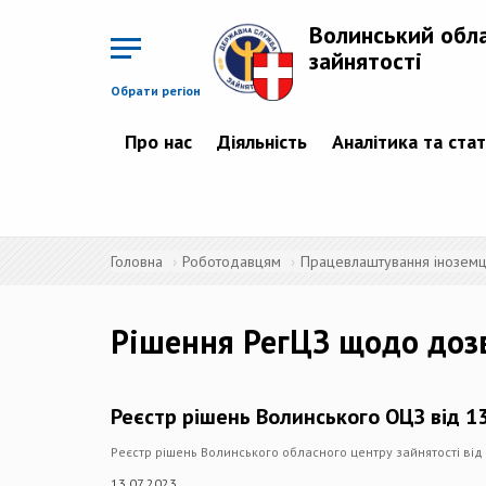
Перейти
до
Волинський обл
основного
матеріалу
зайнятості
Обрати регіон
Про нас
Діяльність
Аналітика та ста
Головна
Роботодавцям
Працевлаштування іноземців
Рішення РегЦЗ щодо доз
Реєстр рішень Волинського ОЦЗ від 13
Реєстр рішень Волинського обласного центру зайнятості від
13.07.2023