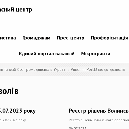
асний центр
тистика
Громадянам
Прес-центр
Профорієнтація
Єдиний портал вакансій
Мікрогранти
 та осіб без громадянства в Україні
Рішення РегЦЗ щодо дозволів
волів
.07.2023 року
Реєстр рішень Волинсь
 13.07.2023 року
Реєстр рішень Волинського обласног
06.07.2023