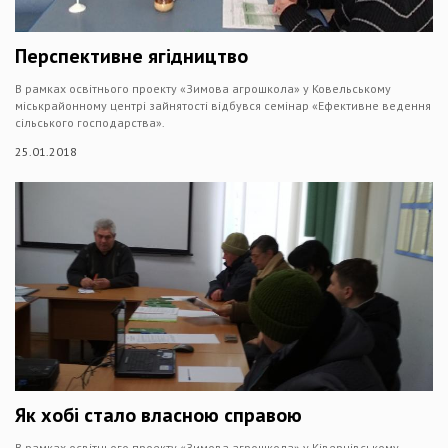
Перспективне ягідництво
В рамках освітнього проекту «Зимова агрошкола» у Ковельському
міськрайонному центрі зайнятості відбувся семінар «Ефективне ведення
сільського господарства».
25.01.2018
Як хобі стало власною справою
В рамках освітнього проекту «Зимова агрошкола» у Ківерцівському