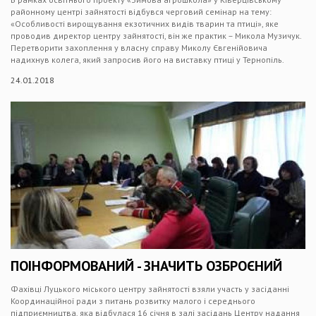
районному центрі зайнятості відбувся черговий семінар на тему:
«Особливості вирощування екзотичних видів тварин та птиці», яке
проводив директор центру зайнятості, він же практик – Микола Музичук.
Перетворити захоплення у власну справу Миколу Євгенійовича
надихнув колега, який запросив його на виставку птиці у Тернопіль.
24.01.2018
ПОІНФОРМОВАНИЙ - ЗНАЧИТЬ ОЗБРОЄНИЙ
Фахівці Луцького міського центру зайнятості взяли участь у засіданні
Координаційної ради з питань розвитку малого і середнього
підприємництва, яка відбулася 16 січня в залі засідань Центру надання