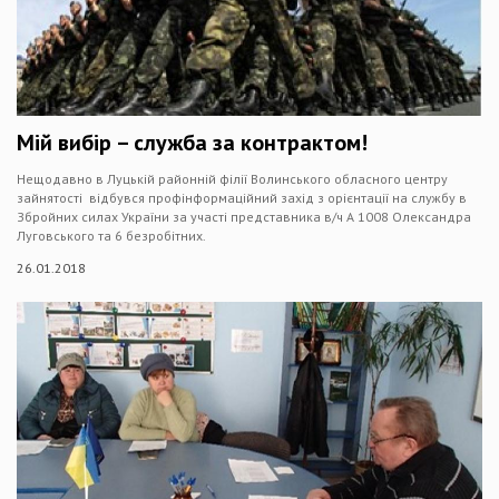
Мій вибір – служба за контрактом!
Нещодавно в Луцькій районній філії Волинського обласного центру
зайнятості відбувся профінформаційний захід з орієнтації на службу в
Збройних силах України за участі представника в/ч А 1008 Олександра
Луговського та 6 безробітних.
26.01.2018