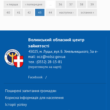
« перша
‹ попередня
…
36
37
38
39
40
41
42
43
44
наступна ›
остання »
Волинський обласний центр
зайнятості
43025, м. Луцьк, вул. Б. Хмельницького, 3а e-
mail: ocz@volsz.gov.ua
тел.: (0332) 28-15-81
(переглянути на карті)
Facebook
/
Поширені запитання громадян
Корисна інформація для населення
Історії успіху