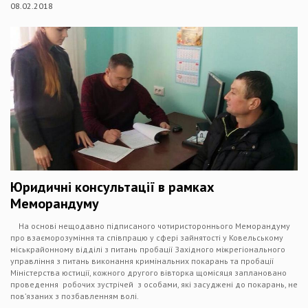
08.02.2018
Юридичні консультації в рамках
Меморандуму
На основі нещодавно підписаного чотиристороннього Меморандуму
про взаєморозуміння та співпрацю у сфері зайнятості у Ковельському
міськрайонному відділі з питань пробації Західного міжрегіонального
управління з питань виконання кримінальних покарань та пробації
Міністерства юстиції, кожного другого вівторка щомісяця заплановано
проведення робочих зустрічей з особами, які засуджені до покарань, не
пов’язаних з позбавленням волі.