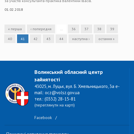
за участю консультанта-практика Валентини Івасів.
01.02.2018
« перша
‹ попередня
…
36
37
38
39
40
41
42
43
44
наступна ›
остання »
Волинський обласний центр
зайнятості
43025, м. Луцьк, вул. Б. Хмельницького, 3а e-
mail: ocz@volsz.gov.ua
тел.: (0332) 28-15-81
(переглянути на карті)
Facebook
/