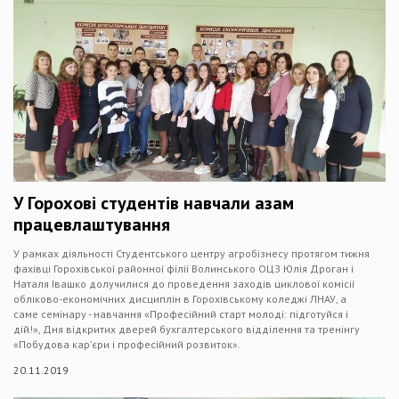
У Горохові студентів навчали азам
працевлаштування
У рамках діяльності Студентського центру агробізнесу протягом тижня
фахівці Горохівської районної філії Волинського ОЦЗ Юлія Дроган і
Наталя Івашко долучилися до проведення заходів циклової комісії
обліково-економічних дисциплін в Горохівському коледжі ЛНАУ, а
саме семінару - навчання «Професійний старт молоді: підготуйся і
дій!», Дня відкритих дверей бухгалтерського відділення та тренінгу
«Побудова кар’єри і професійний розвиток».
20.11.2019