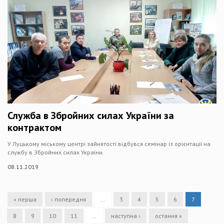
Служба в Збройних силах України за
контрактом
У Луцькому міському центрі зайнятості відбувся семінар із орієнтації на
службу в Збройних силах України.
08.11.2019
« перша
‹ попередня
…
3
4
5
6
7
8
9
10
11
…
наступна ›
остання »