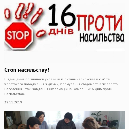
Стоп насильству!
Підвищення обізнаності українців із питань насильства в сім’ї та
жорстокого поводження з дітьми, формування свідомості всіх верств
населення – такі завдання інформаційної кампанії «16 днів проти
насильства».
29.11.2019