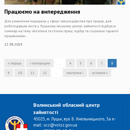
Працюємо на випередження
Для уникнення порушень у сфері законодавства про працю, для
роботодавців міста у Луцькому міському центрі зайнятості відбувся
семінар на тему «Безпека та гігієна праці, підбір та соціальні гарантії
працівників».
12.09.2019
« перша
‹ попередня
…
4
5
6
7
8
9
10
11
12
…
наступна ›
остання »
Волинський обласний центр
зайнятості
43025, м. Луцьк, вул. Б. Хмельницького, 3а e-
mail: ocz@volsz.gov.ua