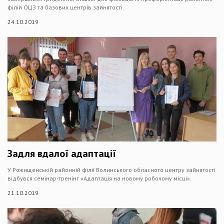
філій ОЦЗ та базових центрів зайнятості.
24.10.2019
Задля вдалої адаптації
У Рожищенській районній філії Волинського обласного центру зайнятості
відбувся семінар-тренінг «Адаптація на новому робочому місці».
21.10.2019