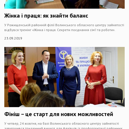
Жінка і праця: як знайти баланс
У Рожищенській районній філії Волинського обласного центру зайнятості
відбувся тренінг «Жінка і праця. Секрети поєднання сім’ї та роботи».
23.09.2019
Фініш – це старт для нових можливостей
У четвер, 24 жовтня, на базі Волинського обласного центру зайнятості
завершився триденний вишкіл для фахівців із профорієнтації районних