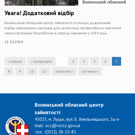
Увага! Додатковий відбір
Волинський обласний центр зайнятості оголошує додатковий
відбір навчальних закладів для організації професійного навчання
зареєстрованих безробітних в період навчання у 2019 році.
15.10.2019
« перша
‹ попередня
…
3
4
5
6
7
8
9
10
11
наступна ›
остання »
Волинський обласний центр
зайнятості
43025, м. Луцьк, вул. Б. Хмельницького, 3а e-
mail: ocz@volsz.gov.ua
тел.: (0332) 28-15-81