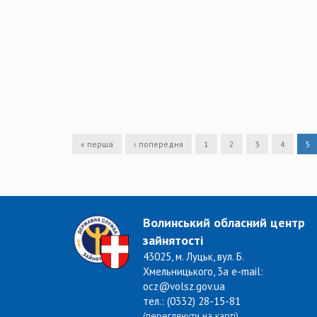
« перша
‹ попередня
1
2
3
4
5
Волинський обласний центр
зайнятості
43025, м. Луцьк, вул. Б.
Хмельницького, 3а e-mail:
ocz@volsz.gov.ua
тел.: (0332) 28-15-81
(переглянути на карті)