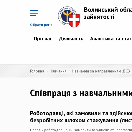
Перейти
до
Волинський обл
основного
матеріалу
зайнятості
Обрати регіон
Про нас
Діяльність
Аналітика та ста
Головна
Навчання
Навчання за направленням ДСЗ
Співпраця з навчальним
Роботодавці, які замовили та здійс
безробітних шляхом стажування (лис
Перелік роботодавців, які замовили та здійснюють професі