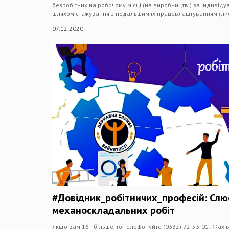
безробітних на робочому місці (на виробництві) за індиві
шляхом стажування з подальшим їх працевлаштуванням (ли
07.12.2020
#Довідник_робітничих_професій: Слюс
механоскладальних робіт
Якщо вам 16 і більше, то телефонуйте (0332) 72-53-01! Фахі