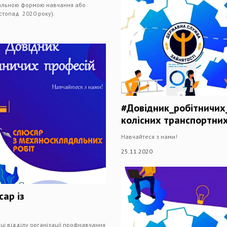
дуальною формою навчання або
стопад 2020 року).
#Довідник_робітничих_
колісних транспортних
Навчайтеся з нами!
25.11.2020
ар із
вці відділу організації профнавчання