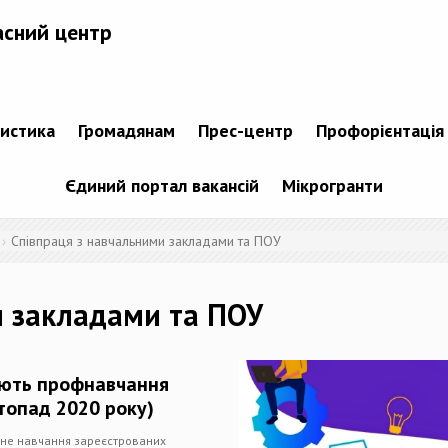
асний центр
тистика
Громадянам
Прес-центр
Профорієнтація
Єдиний портал вакансій
Мікрогранти
Співпраця з навчальними закладами та ПОУ
и закладами та ПОУ
нюють профнавчання
топад 2020 року)
йне навчання зареєстрованих