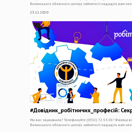
Волинського обласного центру зайнятості нададуть вам нео
23.11.2020
#Довідник_робітничих_професій: Сек
Ми вас зацікавили? Телефонуйте (0332) 72-53-01! Фахівці в
Волинського обласного центру зайнятості нададуть вам нео