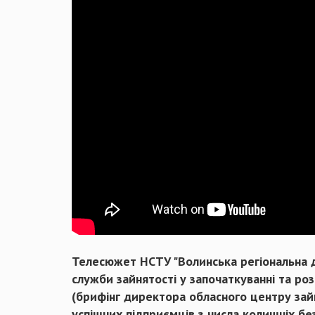
Телесюжет НСТУ "Волинська регіональна 
служби зайнятості у започаткуванні та ро
(брифінг директора обласного центру зайн
успішних підприємців з числа колишніх бе