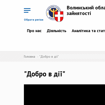
Перейти
до
Волинський обл
основного
матеріалу
зайнятості
Обрати регіон
Про нас
Діяльність
Аналітика та ста
Головна
"Добро в дії"
"Добро в дії"