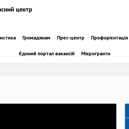
асний центр
тистика
Громадянам
Прес-центр
Профорієнтація
Єдиний портал вакансій
Мікрогранти