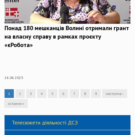
Понад 180 мешканців Волині отримали грант
на власну справу в рамках проєкту
«єРобота»
26.06.2023
1
2
3
4
5
6
7
8
9
наступна ›
остання »
Телесюжети діяльності ДСЗ