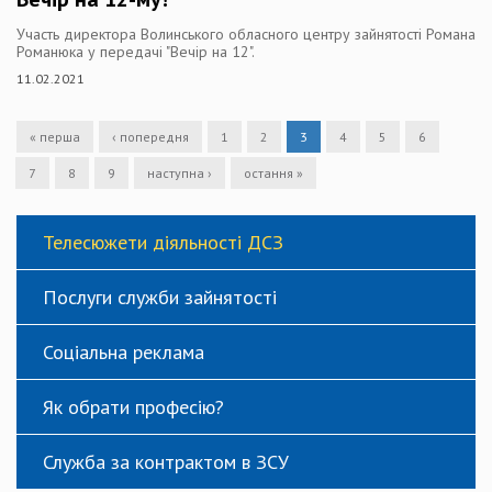
Участь директора Волинського обласного центру зайнятості Романа
Романюка у передачі "Вечір на 12".
11.02.2021
« перша
‹ попередня
1
2
3
4
5
6
7
8
9
наступна ›
остання »
Телесюжети діяльності ДСЗ
Послуги служби зайнятості
Соціальна реклама
Як обрати професію?
Служба за контрактом в ЗСУ