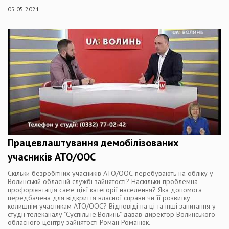
05.05.2021
Працевлаштування демобілізованих
учасників АТО/ООС
Скільки безробітних учасників АТО/ООС перебувають на обліку у
Волинській обласній службі зайнятості? Наскільки проблемна
профорієнтація саме цієї категорії населення? Яка допомога
передбачена для відкриття власної справи чи її розвитку
колишнім учасникам АТО/ООС? Відповіді на ці та інші запитання у
студії телеканалу "Суспільне.Волинь" давав директор Волинського
обласного центру зайнятості Роман Романюк.