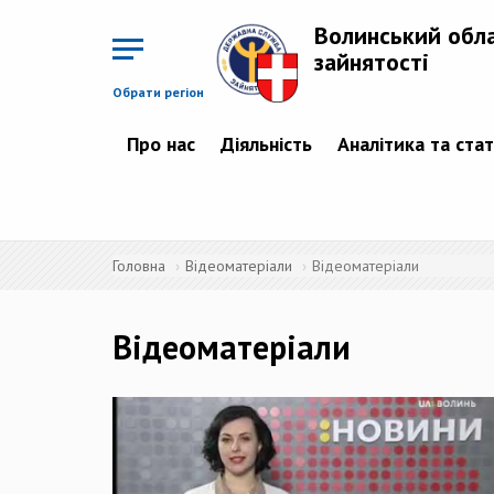
Перейти
до
Волинський обл
основного
матеріалу
зайнятості
Обрати регіон
Про нас
Діяльність
Аналітика та ста
Головна
Відеоматеріали
Відеоматеріали
Відеоматеріали