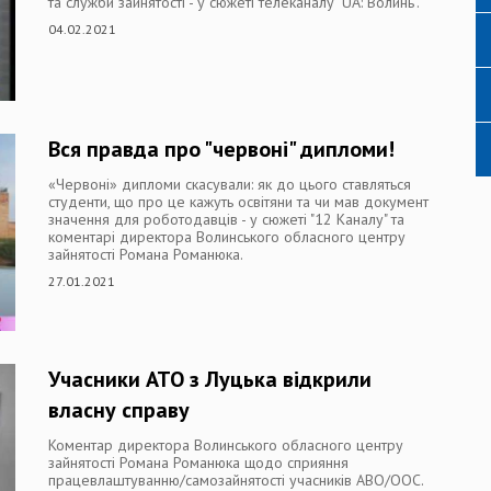
та служби зайнятості - у сюжеті телеканалу "UA: Волинь".
04.02.2021
Вся правда про "червоні" дипломи!
«Червоні» дипломи скасували: як до цього ставляться
студенти, що про це кажуть освітяни та чи мав документ
значення для роботодавців - у сюжеті "12 Каналу" та
коментарі директора Волинського обласного центру
зайнятості Романа Романюка.
27.01.2021
Учасники АТО з Луцька відкрили
власну справу
Коментар директора Волинського обласного центру
зайнятості Романа Романюка щодо сприяння
працевлаштуванню/самозайнятості учасників АВО/ООС.