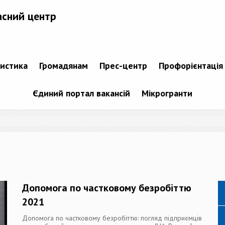
асний центр
тистика
Громадянам
Прес-центр
Профорієнтація
Єдиний портал вакансій
Мікрогранти
Допомога по частковому безробіттю
2021
Допомога по частковому безробіттю: погляд підприємців