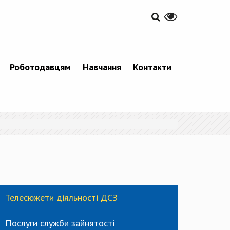
Роботодавцям
Навчання
Контакти
Телесюжети діяльності ДСЗ
Послуги служби зайнятості