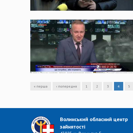
« перша
‹ попередня
1
2
3
4
5
Волинський обласний центр
зайнятості