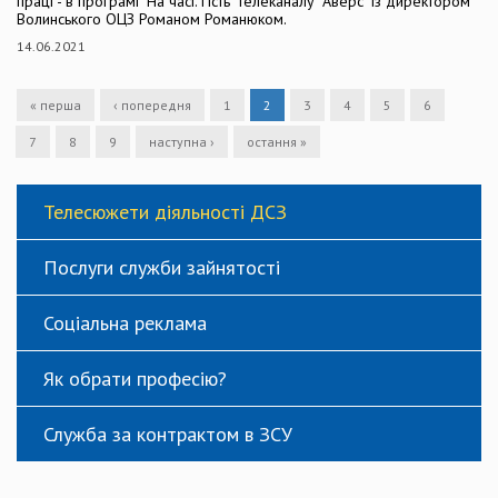
праці - в програмі "На часі. Гість" телеканалу "Аверс" із директором
Волинського ОЦЗ Романом Романюком.
14.06.2021
« перша
‹ попередня
1
2
3
4
5
6
7
8
9
наступна ›
остання »
Телесюжети діяльності ДСЗ
Послуги служби зайнятості
Соціальна реклама
Як обрати професію?
Служба за контрактом в ЗСУ