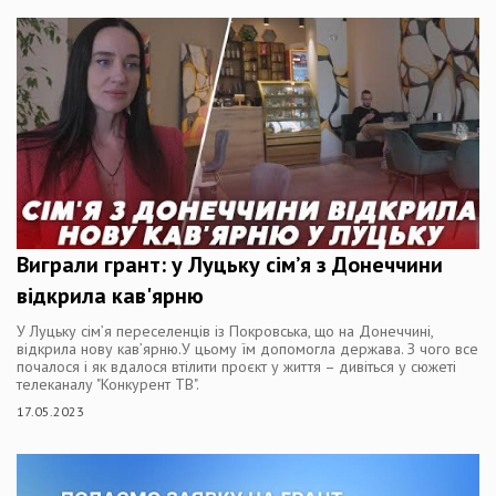
Виграли грант: у Луцьку сім’я з Донеччини
відкрила кав'ярню
У Луцьку сім’я переселенців із Покровська, що на Донеччині,
відкрила нову кав’ярню.У цьому їм допомогла держава. З чого все
почалося і як вдалося втілити проєкт у життя – дивіться у сюжеті
телеканалу "Конкурент ТВ".
17.05.2023