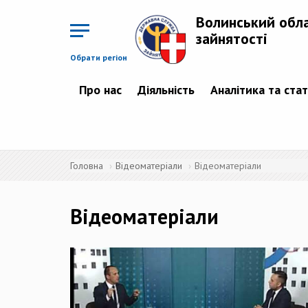
Перейти
до
Волинський обл
основного
матеріалу
зайнятості
Обрати регіон
Про нас
Діяльність
Аналітика та ста
Головна
Відеоматеріали
Відеоматеріали
Відеоматеріали