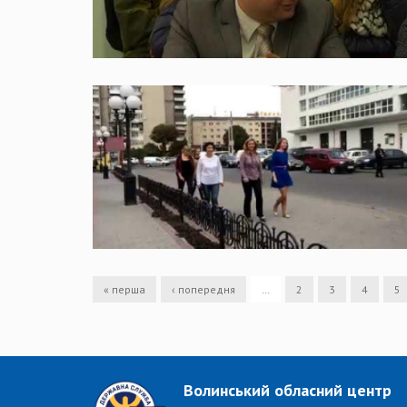
« перша
‹ попередня
…
2
3
4
5
Волинський обласний центр