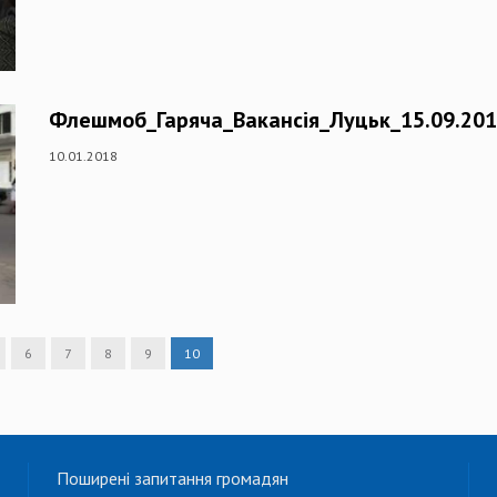
Флешмоб_Гаряча_Вакансія_Луцьк_15.09.20
10.01.2018
6
7
8
9
10
Поширені запитання громадян