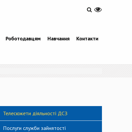
Роботодавцям
Навчання
Контакти
Телесюжети діяльності ДСЗ
Послуги служби зайнятості