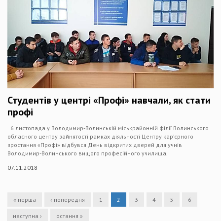
Студентів у центрі «Профі» навчали, як стати
профі
6 листопада у Володимир-Волинській міськрайонній філії Волинського
обласного центру зайнятості рамках діяльності Центру кар’єрного
зростання «Профі» відбувся День відкритих дверей для учнів
Володимир-Волинського вищого професійного училища.
07.11.2018
« перша
‹ попередня
1
2
3
4
5
6
наступна ›
остання »