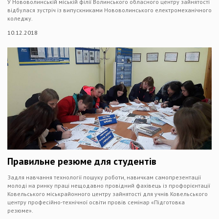
У Нововолинській міській філії Волинського обласного центру зайнятості
відбулася зустріч із випускниками Нововолинського електромеханічного
коледжу.
10.12.2018
Правильне резюме для студентів
Задля навчання технології пошуку роботи, навичкам самопрезентації
молоді на ринку праці нещодавно провідний фахівець із профорієнтації
Ковельського міськрайонного центру зайнятості для учнів Ковельського
центру професійно-технічної освіти провів семінар «Підготовка
резюме».