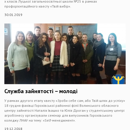
х класів Луцької загальноосвітньої школи №25 в рамках
профорієнтаційного квесту «Твій вибір».
30.01.2019
Служба зайнятості – молоді
У рамках другого етапу квесту «Зроби себе сам, або Твій шлях до успіху»
18 грудня фахівці Горохівської районної філії Волинського обласного
центру зайнятості Наталія Івашко та Юлія Дроган у студентському центрі
агробізнесу організували семінар для випускників Горохівського
коледжу ЛНАУ на тему: «Self-менеджмент».
19.12.2018