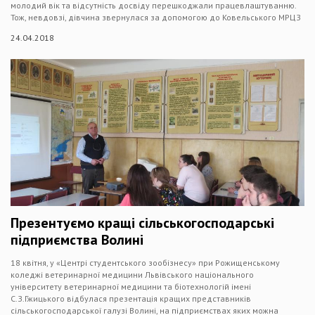
молодий вік та відсутність досвіду перешкоджали працевлаштуванню.
Тож, невдовзі, дівчина звернулася за допомогою до Ковельського МРЦЗ
24.04.2018
Презентуємо кращі сільськогосподарські
підприємства Волині
18 квітня, у «Центрі студентського зообізнесу» при Рожищенському
коледжі ветеринарної медицини Львівського національного
університету ветеринарної медицини та біотехнологій імені
С.З.Гжицького відбулася презентація кращих представників
сільськогосподарської галузі Волині, на підприємствах яких можна