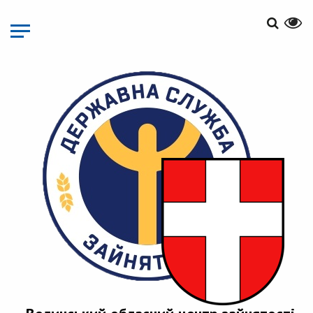
Перейти
до
основного
матеріалу