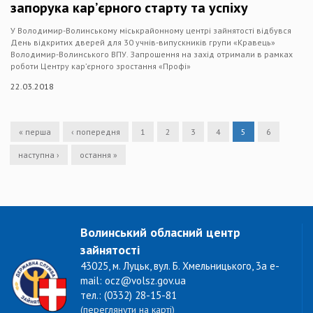
запорука кар’єрного старту та успіху
У Володимир-Волинському міськрайонному центрі зайнятості відбувся
День відкритих дверей для 30 учнів-випускників групи «Кравець»
Володимир-Волинського ВПУ. Запрошення на захід отримали в рамках
роботи Центру кар’єрного зростання «Профі»
22.03.2018
« перша
‹ попередня
1
2
3
4
5
6
наступна ›
остання »
Волинський обласний центр
зайнятості
43025, м. Луцьк, вул. Б. Хмельницького, 3а e-
mail: ocz@volsz.gov.ua
тел.: (0332) 28-15-81
(переглянути на карті)