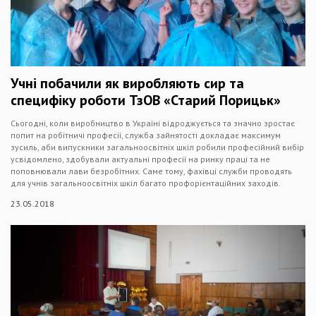
Учні побачили як виробляють сир та
специфіку роботи ТзОВ «Старий Порицьк»
Сьогодні, коли виробництво в Україні відроджується та значно зростає
попит на робітничі професії, служба зайнятості докладає максимум
зусиль, аби випускники загальноосвітніх шкіл робили професійний вибір
усвідомлено, здобували актуальні професії на ринку праці та не
поповнювали лави безробітних. Саме тому, фахівці служби проводять
для учнів загальноосвітніх шкіл багато профорієнтаційних заходів.
23.05.2018