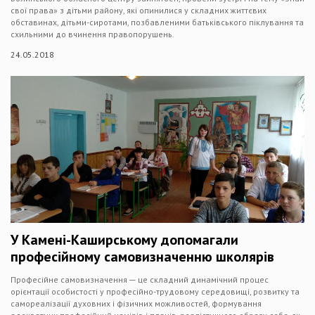
свої права» з дітьми району, які опинилися у складних життєвих
обставинах, дітьми-сиротами, позбавленими батьківського піклування та
схильними до вчинення правопорушень.
24.05.2018
У Камені-Каширському допомагали
професійному самовизначенню школярів
Професійне самовизначення ─ це складний динамічний процес
орієнтації особистості у професійно-трудовому середовищі, розвитку та
самореалізації духовних і фізичних можливостей, формування