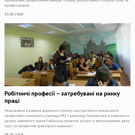
адекватних професійний намірів і планів, реалістичного образу себе, як
професіонала.
23.05.2018
Робітничі професії – затребувані на ринку
праці
Нещодавно в рамках діяльності Центру кар’єри Берестечківського
професійно-технічного училища №27 директор Горохівського районного
центру зайнятості Ірина Рабінська провела зустріч із випускниками двох
груп за професією тракторист-машиніст.
05.05.2018