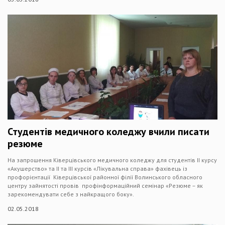
Студентів медичного коледжу вчили писати
резюме
На запрошення Ківерцівського медичного коледжу для студентів ІІ курсу
«Акушерство» та ІІ та ІІІ курсів «Лікувальна справа» фахівець із
профорієнтації Ківерцівської районної філії Волинського обласного
центру зайнятості провів профінформаційний семінар «Резюме – як
зарекомендувати себе з найкращого боку».
02.05.2018