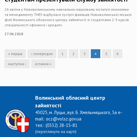
26 квітня у Нововолинському навчально-науковому інституті економіки
та менеджменту ТНЕУ відбулася зустріч фахівців Нововолинської міської
філії Волинського обласного центру зайнятості зі студентами 2-3 курсів
спеціальності «фінанси і кредит».
27.04.2018
« перша
‹ попередня
1
2
3
4
5
6
наступна ›
остання »
Волинський обласний центр
зайнятості
43025, м. Луцьк, вул. Б. Хмельницького, 3а e-
mail: ocz@volsz.gov.ua
тел.: (0332) 28-15-81
(переглянути на карті)