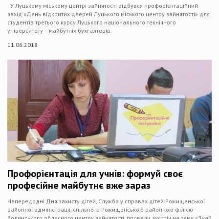
У Луцькому міському центрі зайнятості відбувся профорієнтаційний
захід «День відкритих дверей Луцького міського центру зайнятості» для
студентів третього курсу Луцького національного технічного
університету – майбутніх бухгалтерів.
11.06.2018
Профорієнтація для учнів: формуй своє
професійне майбутнє вже зараз
Напередодні Дня захисту дітей, Служба у справах дітей Рожищенської
районної адміністрації, спільно із Рожищенською районною філією
Волинського обласного центру зайнятості, провели зустріч на тему «Знай