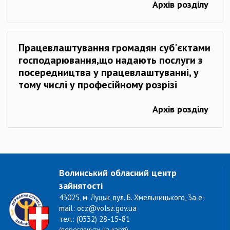
Архів розділу
Працевлаштування громадян суб'єктами
господарювання,що надають послуги з
посередництва у працевлаштуванні, у
тому числі у професійному розрізі
Архів розділу
Волинський обласний центр
зайнятості
43025, м. Луцьк, вул. Б. Хмельницького, 3а e-
mail: ocz@volsz.gov.ua
тел.: (0332) 28-15-81
(переглянути на карті)